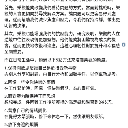
首先，樂觀能夠改變我們看待問題的方式。當面對挑戰時，樂
觀的人會更傾向於尋找解決方案。讓問題可以更容易得到處
理，從而幫助我們減少焦慮和壓力，令我們保持冷靜，做出更
明智的決策。
其次，樂觀也能增強我們的抗壓能力。研究表明，樂觀的人在
逆境中往往表現得更加堅韌。他們能夠將困難視為成長的機
會，從而更快地恢復和適應。這種心理韌性對於提升和幸福感
至關重要。
而在日常生活中，透過以下5點方法來培養樂觀的態度。
1.保持開放思想讓自己易於接受新事物
與別人分享和討論，再自行分析和回顧事件，以作重新思考。
2.回憶一些令你快樂的事情
在工作繁忙時，回憶一個快樂假期，為心靈打氣。
3.面對壓力時保持正面思想
想想完成一件困難工作後所獲得的滿足感和學習到的技巧。
4.留意自己的情緒變化
在覺得太緊張時，停下來休息一下，然後跟朋友傾訴。
5.放下身邊的煩惱