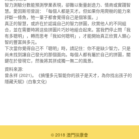
智力測驗分數能預測學業表現，卻難以衡量創造力、情商或實踐智
慧。愛因斯坦曾說：「每個人都是天才。但如果你用爬樹的能力來
評斷一條魚，牠一輩子都會覺得自己是個笨蛋。」
真正的智慧，或許在於認識自己的智力拼圖，欣賞他人的不同組
合，並在需要時將這些拼圖片巧妙地組合起來。當我們停止問「我
有多聰明」，轉而思考「我如何聰明」，才能開始真正欣賞人類心
智的豐富與多元。
下次當你覺得自己不「聰明」時，請記住：你不是缺少智力，只是
尚未找到讓自己發光的那個面向。每個人都有屬於自己的拼圖，關
鍵在於發現它，然後將其拼成獨一無二的風景。
資料來源:
曾永祥 (2021)。《搞懂多元智能你的孩子是天才，為你找出孩子的
隱藏天賦》(白象文化)
© 2018 澳門扶康會