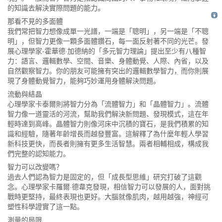
的知識去解決實際問題的能力。
那看不見的多面體
我們常把智力想像成單一光譜，一端是「聰明」，另一端是「不聰
明」，但智力更像一顆多面體鑽石，每一面反射著不同的光芒。發
展心理學家-霍華德·加德納的「多元智力理論」提出至少有八種智
力：語言、邏輯數學、空間、音樂、身體動覺、人際、內省，以及
自然觀察智力。你的朋友可能擁有突出的邏輯數學智力，而你則展
現了身體動覺智力，能夠巧妙運用身體解決問題。
流動與結晶
心理學家卡泰爾則將智力分為「流體智力」和「晶體智力」。流體
智力像一道靈活的河流，幫助我們解決新問題、發現模式，這在年
輕時達到高峰。晶體智力則像河床中沉積的寶石，是我們積累的知
識和經驗，隨著年齡增長而越發豐富。這解釋了為什麼年輕人學習
新科技更快，而長者則擁有更多生活智慧。兩者相輔相成，構成我
們完整的認知能力。
智力可以改變嗎？
過去人們認為智力是固定的，但「成長型思維」研究打破了這觀
念。心理學家卡羅爾·德韋克發現，相信智力可以發展的人，面對挑
戰時更堅持，最終表現也更好。大腦就像肌肉，越用越強，神經可
塑性科學證實了這一點。
測量的局限