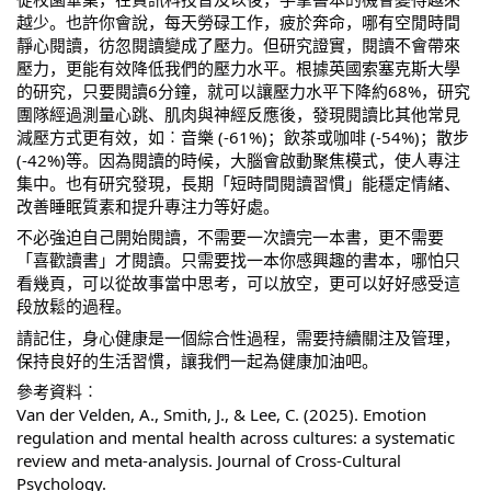
越少。也許你會說，每天勞碌工作，疲於奔命，哪有空閒時間
靜心閱讀，彷忽閱讀變成了壓力。但研究證實，閱讀不會帶來
壓力，更能有效降低我們的壓力水平。根據英國索塞克斯大學
的研究，只要閱讀6分鐘，就可以讓壓力水平下降約68%，研究
團隊經過測量心跳、肌肉與神經反應後，發現閱讀比其他常見
減壓方式更有效，如︰音樂 (-61%)；飲茶或咖啡 (-54%)；散步 
(-42%)等。因為閱讀的時候，大腦會啟動聚焦模式，使人專注
集中。也有研究發現，長期「短時間閱讀習慣」能穩定情緒、
改善睡眠質素和提升專注力等好處。
不必強迫自己開始閱讀，不需要一次讀完一本書，更不需要
「喜歡讀書」才閱讀。只需要找一本你感興趣的書本，哪怕只
看幾頁，可以從故事當中思考，可以放空，更可以好好感受這
段放鬆的過程。
請記住，身心健康是一個綜合性過程，需要持續關注及管理，
保持良好的生活習慣，讓我們一起為健康加油吧。
參考資料︰
Van der Velden, A., Smith, J., & Lee, C. (2025). Emotion 
regulation and mental health across cultures: a systematic 
review and meta-analysis. Journal of Cross-Cultural 
Psychology.