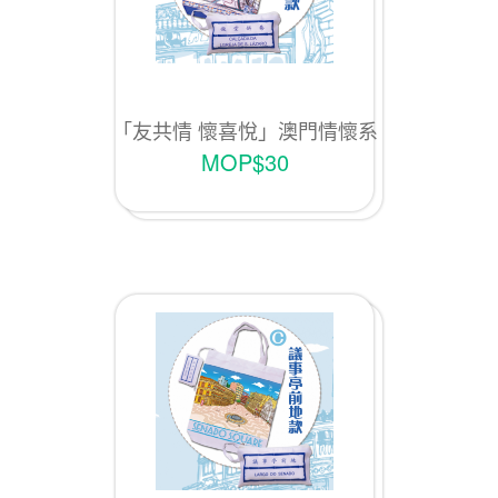
「友共情 懷喜悅」澳門情懷系
列Ｄ款「瘋堂斜巷款」
MOP$30