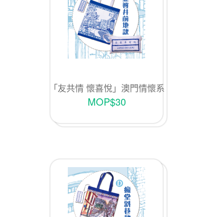
「友共情 懷喜悅」澳門情懷系
列Ｅ款「亞婆井前地款」
MOP$30