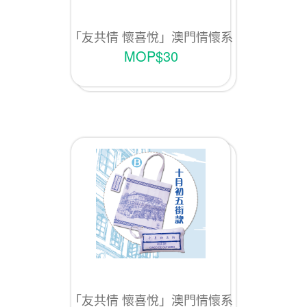
「友共情 懷喜悅」澳門情懷系
列Ｃ款「議事亭前地款」
MOP$30
「友共情 懷喜悅」澳門情懷系