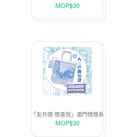
列Ｂ款「十月初五街款」
MOP$30
「友共情 懷喜悅」澳門情懷系
列Ａ款「大三巴牌坊款」
MOP$30