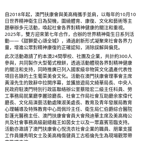
自2018年起，澳門扶康會與美高梅攜手並肩，以每年的10月10
日世界精神衛生日為契機，圍繞體育、康復、文化和藝術等主
題舉辦多元活動，喚起社會各界對精神健康的關注和重視。
2025年，雙方迎來第七年合作，合辦的世界精神衛生日系列活
動——《甜獅愛心頌全城》，通過創新形式凝聚來社會各界力
量，增進公眾對精神康復的正確認知，消除誤解與偏見。
此次活動邀請了約本澳24間學校、社團及企業，共計約300人
參與，共同製作大型葡式橙餅，透過活動體現各界對精神健康
的關注和支持，同時推廣已列入國家級非物質文化遺產代表性
項目名錄的土生葡菜美食文化。活動在澳門扶康會理事會主席
黃濠先生的致辭中拉開序幕，並獲旅遊局文綺華局⾧、中央人
民政府駐澳門特別行政區聯絡辦公室蔡陸宏二級主任科員、勞
工事務局就業廳李麗琼廳⾧、社會工作局社會互助廳余家偉代
廳⾧、文化局演藝活動處陳淑美處⾧、教育及青年發展局教育
心理輔導及特殊教育中心周佩玲主任、衛生局仁伯爵綜合醫院
彭蓬光醫務主任、澳門扶康會會員大會飛迪華主席及美高梅公
共及社會事務高級副總裁王如茵女士以及一眾嘉賓蒞臨支持。
活動亦邀請了澳門扶康會心悅洗衣社會企業的職員、朋輩支援
工作員鍾秀明女士及美高梅傷健員工古栢倫先生為現場觀眾帶