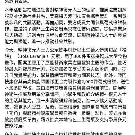
來歌唱表演。
本年活動旨在增進社會對精神復元人士的理解，推廣職業訓練
服務並促進社會共融，美高梅與澳門扶康會攜手策劃一系列意
義非凡的共融活動。籌備期間，雙方成員共同參與葡式橙餅製
作，並邀請了澳門土生菜名廚馬央擔任技術顧問，提供專業意
見與指導。通過合作過程彼此交流，展現精神復元人士的專業
能力與潛能，進一步推動社會共融。
今天，精神復元人士與公眾攜手創新以土生葡人傳統甜品「橙
餅」 （Bola Laranja ）元素，用了300件蛋糕拼砌成大型食物
畫作，圖案更應用了展能藝術家葉志堅醒獅主題的作品，並巧
妙融入靜觀練習元素，讓參加者在享受美食與藝術的同時，提
升自我覺察能力，學習情緒管理和壓力調適技巧。此外，澳門
扶康會與美高梅廚師團隊更合力製作逾2,000件葡式橙餅，送往
本澳多間學校，並由澳門扶康會職員與會員親自前往，開展精
神衛生推廣及朋輩分享講座，向學生和教師介紹精神復元人士
的生活與能力，進一步消除誤解和偏見，進一步擴大活動成
效，讓更多人受益。及後，美高梅廚師團隊更會向澳門扶康會
「葡角」餐廳精神復康學員親自教授「橙餅」製作，菜式亦會
放於餐廳菜單內，藉以推廣本地特色土生葡菜及支持學員多元
技能發展。
多年來，澳門扶康會與美高梅持續推動精神健康事業的發展。