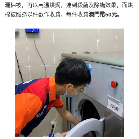
灑棉被，再以高温烘焗，達到殺菌及除蟎效果，而烘
棉被服務以件數作收費，每件收費
澳門幣50元。