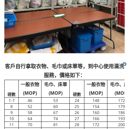
客戶自行拿取衣物、毛巾或床單等，到中心使用濕洗
服務，價格如下：
一般衣物
毛巾、床單
一般衣物
毛巾、床
(MOP)
(MOP)
(MOP)
(MOP)
磅數
磅數
1-7
46
53
24
148
172
8
52
60
25
154
179
9
58
67
26
160
186
10
64
74
27
166
193
11
70
81
28
172
200