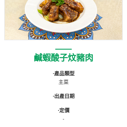
鹹蝦酸子炆豬肉
·產品類型
主菜
·出產日期
·定價
-