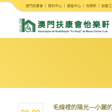
澳門扶康會
寶利中心
康盈中心
怡樂軒
創藝工
毛線裡的陽光—小麗
08-08