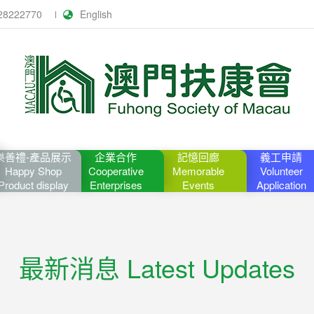
28222770
English
樂善禮-產品展示
企業合作
記憶回廊
義工申請
Happy Shop
Cooperative
Memorable
Volunteer
Product display
Enterprises
Events
Application
最新消息 Latest Updates